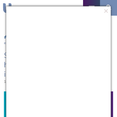
/
Notícias
/ Semana do Economista presta homenagem a
egressos ilustres
Semana do Economista presta
homenagem a egressos
ilustres
14.08.2013 | 09:25