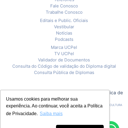
Fale Conosco
Trabalhe Conosco
Editais e Public. Oficiais
Vestibular
Notícias
Podcasts
Marca UCPel
TV UCPel
Validador de Documentos
Consulta do Código de validação do Diploma digital
Consulta Pública de Diplomas
© 2020 Universidade Católica de Pelotas |
Política de
Privacidade
Usamos cookies para melhorar sua
CNPJ: 92.238.914/0001-03 - ASSOCIAÇÃO PELOTENSE DE ASSISTÊNCIA E CULTURA
experiência. Ao continuar, você aceita a Política
de Privacidade.
Saiba mais