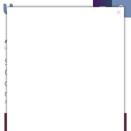
/
Notícias
/ Semana Acadêmica de Ciências Contábeis da
UCPel começa nesta segunda-feira na UCPel
Semana Acadêmica de
Ciências Contábeis da UCPel
começa nesta segunda-feira
na UCPel
30.09.2016 | 10:52