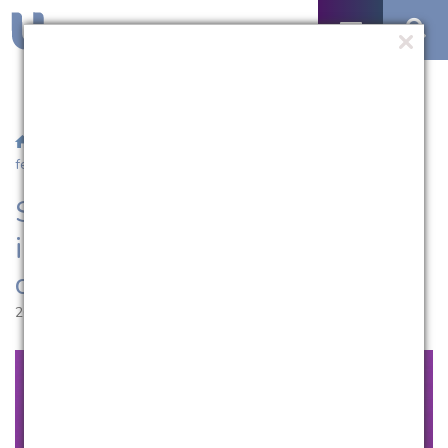
/
Notícias
/ Salão Universitário UCPel inicia nesta segunda
feira (26), com extensa programação
Salão Universitário UCPel
inicia nesta segunda feira (26),
com extensa programação
26.08.2024 | 10:09