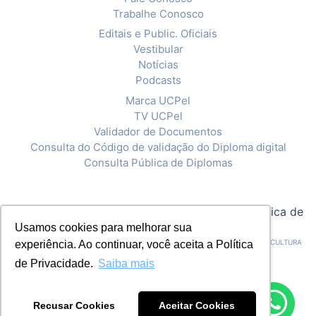
Trabalhe Conosco
Editais e Public. Oficiais
Vestibular
Notícias
Podcasts
Marca UCPel
TV UCPel
Validador de Documentos
Consulta do Código de validação do Diploma digital
Consulta Pública de Diplomas
© 2020 Universidade Católica de Pelotas |
Política de
Usamos cookies para melhorar sua
Privacidade
CNPJ: 92.238.914/0001-03 - ASSOCIAÇÃO PELOTENSE DE ASSISTÊNCIA E CULTURA
experiência. Ao continuar, você aceita a Política
de Privacidade.
Saiba mais
Recusar Cookies
Aceitar Cookies