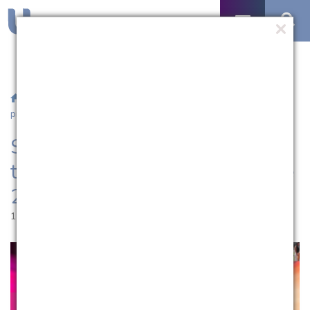
/
Notícias
/ Salão Universitário da UCPel tem inscrições
prorrogadas até 24 de abril
Salão Universitário da UCPel
tem inscrições prorrogadas até
24 de abril
11.04.2025 | 12:08