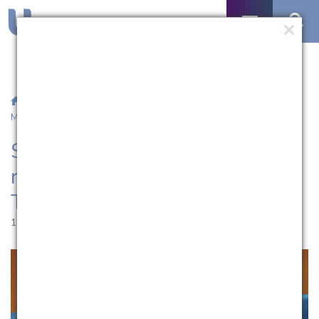
/
Notícias
/ Salão Universitário da UCPel recebe o professor
Michel Thiollent
Salão Universitário da UCPel
recebe o professor Michel
Thiollent
18.10.2019 | 11:19