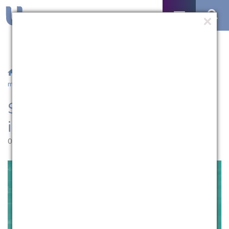
/
Notícias
/ Salão Universitário da UCPel inscreve para
minicursos
Salão Universitário da UCPel
inscreve para minicursos
06.10.2020 | 17:55