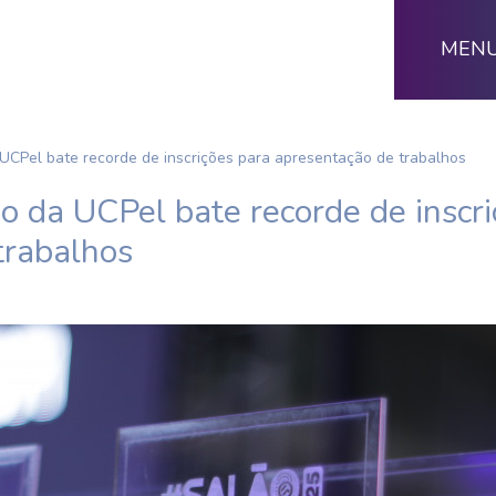
MEN
 UCPel bate recorde de inscrições para apresentação de trabalhos
io da UCPel bate recorde de inscr
trabalhos