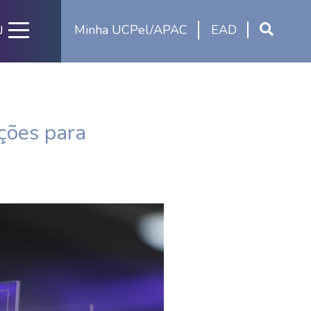
Minha UCPel/APAC
EAD
U
ições para