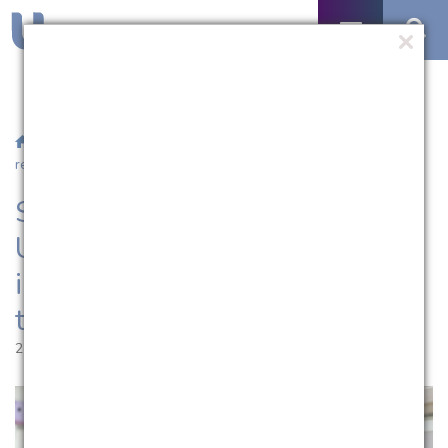
/
Notícias
/ Salão Universitário 2025 da UCPel inicia com
recorde de inscritos e foco na transformação social
Salão Universitário 2025 da
UCPel inicia com recorde de
inscritos e foco na
transformação social
27.05.2025 | 17:56