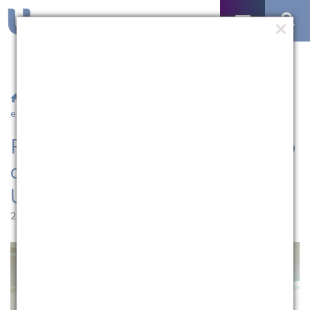
/
Notícias
/ Roda da Extensão e premiação de trabalhos
encerram Salão Universitário da UCPel
Roda da Extensão e premiação
de trabalhos encerram Salão
Universitário da UCPel
26.10.2018 | 20:01