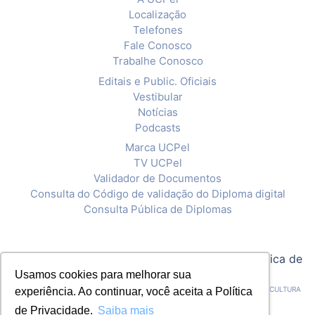
Localização
Telefones
Fale Conosco
Trabalhe Conosco
Editais e Public. Oficiais
Vestibular
Notícias
Podcasts
Marca UCPel
TV UCPel
Validador de Documentos
Consulta do Código de validação do Diploma digital
Consulta Pública de Diplomas
© 2020 Universidade Católica de Pelotas |
Política de
Privacidade
Usamos cookies para melhorar sua
CNPJ: 92.238.914/0001-03 - ASSOCIAÇÃO PELOTENSE DE ASSISTÊNCIA E CULTURA
experiência. Ao continuar, você aceita a Política
de Privacidade.
Saiba mais