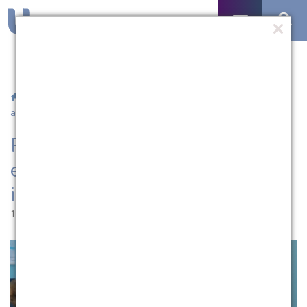
/
Notícias
/ Residência Multiprofissional em Saúde do Idoso
abre inscrições
Residência Multiprofissional
em Saúde do Idoso abre
inscrições
16.11.2022 | 14:58