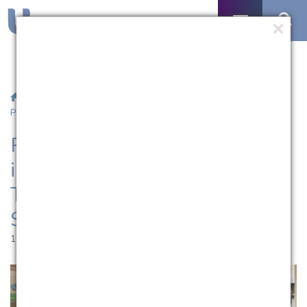
/
Notícias
/ Representantes da UCPel integram conselho do
Parque Tecnológico e da APL da Saúde
Representantes da UCPel
integram conselho do Parque
Tecnológico e da APL da
Saúde
17.09.2025 | 14:55