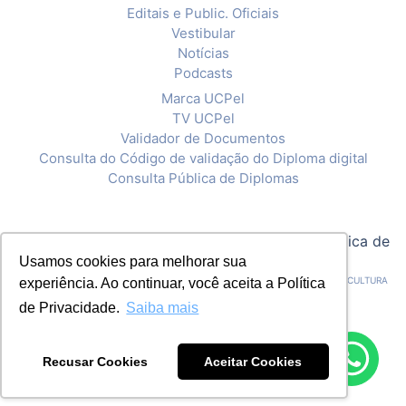
Editais e Public. Oficiais
Vestibular
Notícias
Podcasts
Marca UCPel
TV UCPel
Validador de Documentos
Consulta do Código de validação do Diploma digital
Consulta Pública de Diplomas
© 2020 Universidade Católica de Pelotas |
Política de
Usamos cookies para melhorar sua
Privacidade
CNPJ: 92.238.914/0001-03 - ASSOCIAÇÃO PELOTENSE DE ASSISTÊNCIA E CULTURA
experiência. Ao continuar, você aceita a Política
de Privacidade.
Saiba mais
Recusar Cookies
Aceitar Cookies