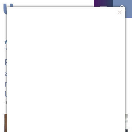
/
Notícias
/ Reitor da UCPel participa de ato em Brasília pela
regulamentação das Universidades Comunitárias
Reitor da UCPel participa de
ato em Brasília pela
regulamentação das
Universidades Comunitárias
03.12.2024 | 10:24