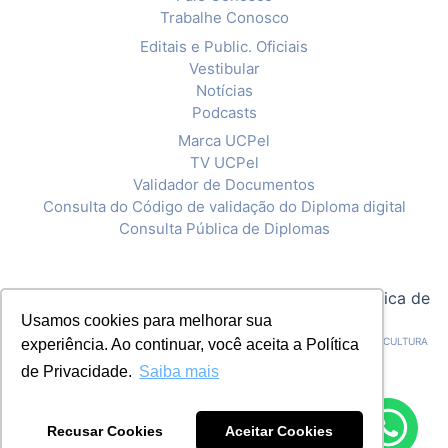
Trabalhe Conosco
Editais e Public. Oficiais
Vestibular
Notícias
Podcasts
Marca UCPel
TV UCPel
Validador de Documentos
Consulta do Código de validação do Diploma digital
Consulta Pública de Diplomas
© 2020 Universidade Católica de Pelotas |
Política de
Usamos cookies para melhorar sua
Privacidade
CNPJ: 92.238.914/0001-03 - ASSOCIAÇÃO PELOTENSE DE ASSISTÊNCIA E CULTURA
experiência. Ao continuar, você aceita a Política
de Privacidade.
Saiba mais
Recusar Cookies
Aceitar Cookies