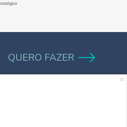
cnológico
QUERO FAZER
Marca UCPel
TV UCPel
Validador de Documentos
Consulta do Código de validação do