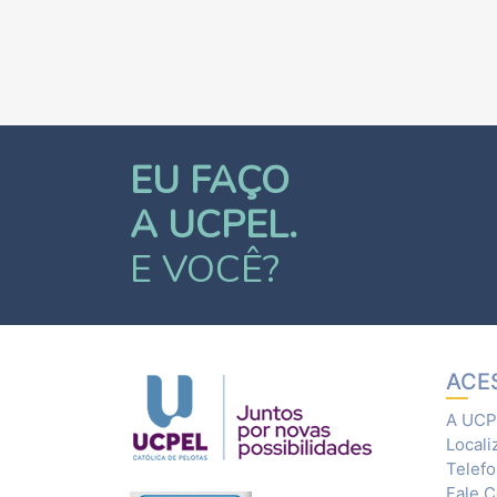
EU FAÇO
A UCPEL.
E VOCÊ?
ACE
A UCP
Locali
Telef
Fale 