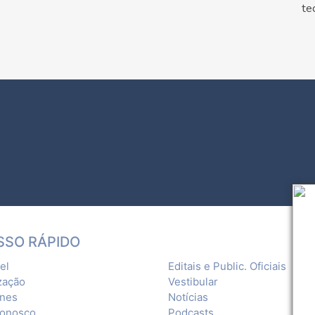
te
SSO RÁPIDO
el
Editais e Public. Oficiais
zação
Vestibular
ones
Notícias
Conosco
Podcasts