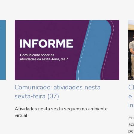
Comunicado: atividades nesta
C
sexta-feira (07)
e
i
Atividades nesta sexta seguem no ambiente
virtual
En
ac
pe