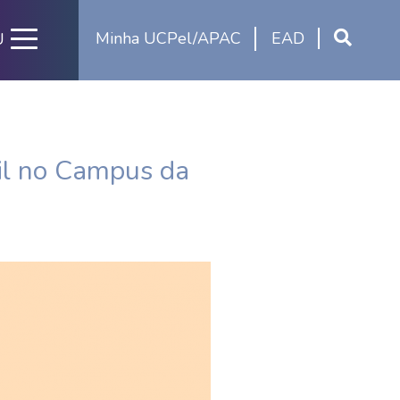
Minha UCPel/APAC
EAD
U
ril no Campus da