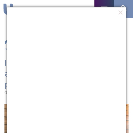
/
Notícias
/ Psicologia e NAE promovem atividades de
orientação profissional
Psicologia e NAE promovem
atividades de orientação
profissional
09.10.2023 | 11:03