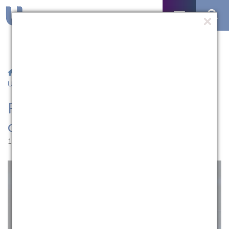
/
Notícias
/ Prorrogadas as inscrições para o Salão
Universitário
Prorrogadas as inscrições para
o Salão Universitário
13.09.2017 | 17:21