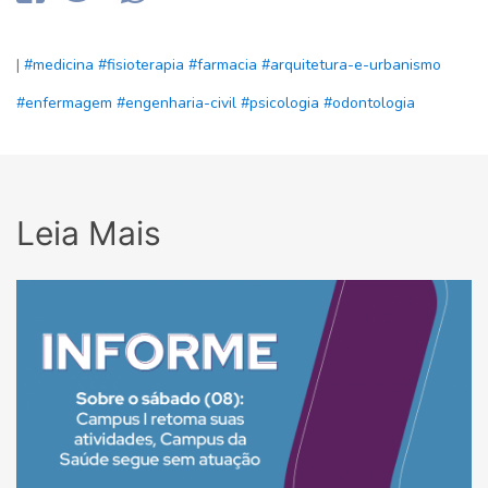
|
#medicina
#fisioterapia
#farmacia
#arquitetura-e-urbanismo
#enfermagem
#engenharia-civil
#psicologia
#odontologia
Leia Mais