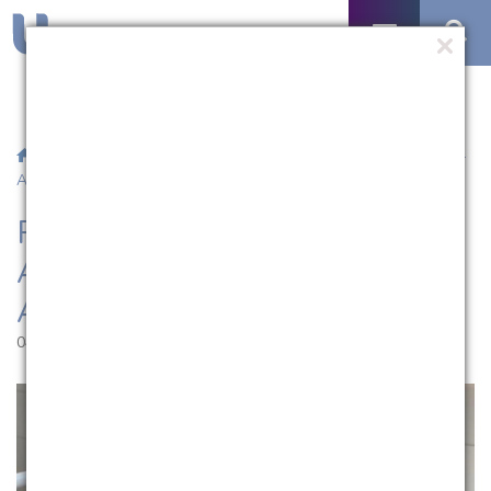
/
Notícias
/ Projeto de Vivências Acadêmicas junto ao eNASF-
AP abre inscrições
Projeto de Vivências
Acadêmicas junto ao eNASF-
AP abre inscrições
04.05.2023 | 17:44