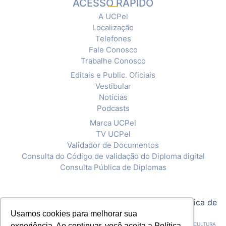
ACESSO RÁPIDO
A UCPel
Localização
Telefones
Fale Conosco
Trabalhe Conosco
Editais e Public. Oficiais
Vestibular
Notícias
Podcasts
Marca UCPel
TV UCPel
Validador de Documentos
Consulta do Código de validação do Diploma digital
Consulta Pública de Diplomas
© 2020 Universidade Católica de Pelotas |
Política de
Privacidade
Usamos cookies para melhorar sua
CNPJ: 92.238.914/0001-03 - ASSOCIAÇÃO PELOTENSE DE ASSISTÊNCIA E CULTURA
experiência. Ao continuar, você aceita a Política