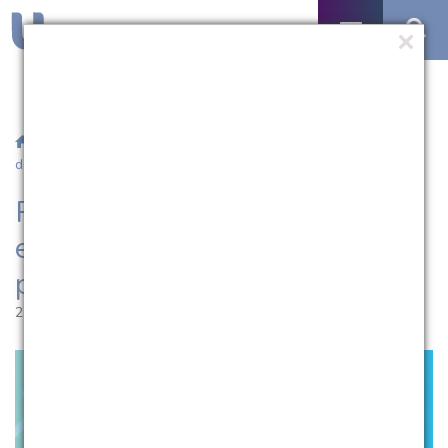
/
Notícias
/ Programa de empreendedorismo inscreve projetos
de saúde
Programa de
empreendedorismo inscreve
projetos de saúde
21.02.2022 | 15:00