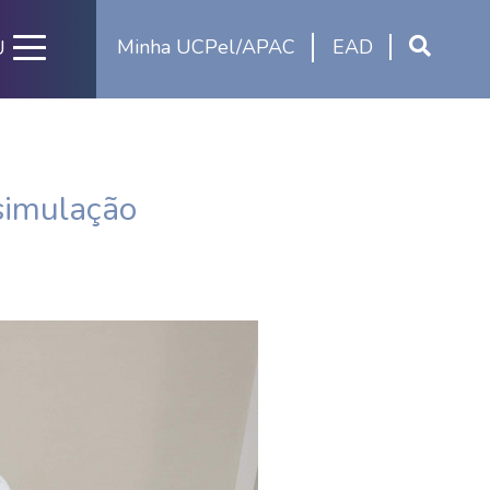
Minha UCPel/APAC
EAD
U
simulação