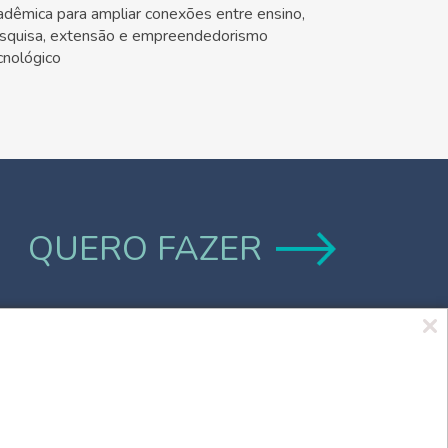
adêmica para ampliar conexões entre ensino,
squisa, extensão e empreendedorismo
cnológico
QUERO FAZER
Marca UCPel
TV UCPel