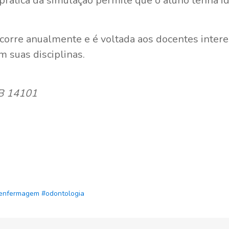
rática da simulação permite que o aluno tenha ide
corre anualmente e é voltada aos docentes intere
m suas disciplinas.
TB 14101
enfermagem
#odontologia