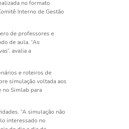
ealizada no formato
 Comitê Interno de Gestão
mero de professores e
do de aula. “As
as”, avalia a
enários e roteiros de
bre simulação voltada aos
e no Simlab para
vidades. “A simulação não
lo interessado no