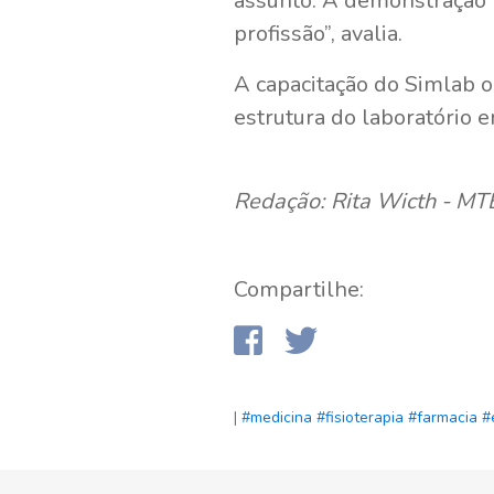
assunto. A demonstração p
profissão”, avalia.
A capacitação do Simlab o
estrutura do laboratório e
Redação: Rita Wicth - M
Compartilhe:
|
#medicina
#fisioterapia
#farmacia
#