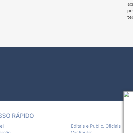
ac
pe
te
SSO RÁPIDO
el
Editais e Public. Oficiais
zação
Vestibular