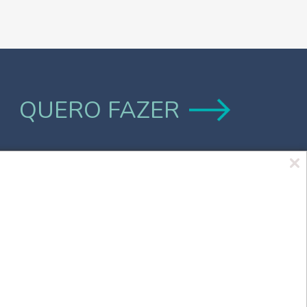
QUERO FAZER
Marca UCPel
TV UCPel
Validador de Documentos
Consulta do Código de validação do
Diploma digital
Consulta Pública de Diplomas