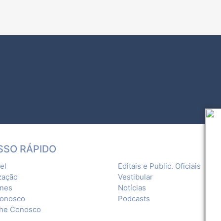
SSO RÁPIDO
el
Editais e Public. Oficiais
zação
Vestibular
ones
Notícias
Conosco
Podcasts
lhe Conosco