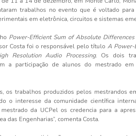
u de 11 a 14 de dezembro, em Monte Carlo, Môn
taram trabalhos no evento que é voltado para 
erimentais em eletrônica, circuitos e sistemas em
lho
Power-Efficient Sum of Absolute Differences
sor Costa foi o responsável pelo título
A Power-Ef
igh Resolution Audio Processing
. Os dois tr
om a participação de alunos do mestrado em 
s, os trabalhos produzidos pelos mestrandos e
o o interesse da comunidade científica interna
 mestrado da UCPel os credencia para a apres
rea das Engenharias”, comenta Costa.