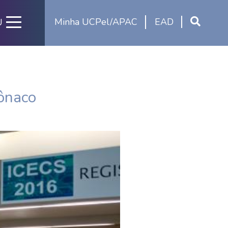
Minha UCPel/APAC
EAD
U
ônaco