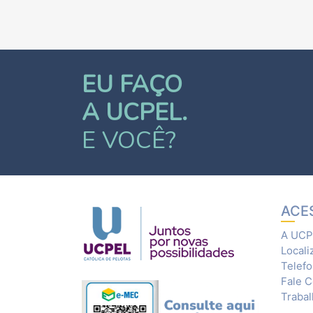
EU FAÇO
A UCPEL.
E VOCÊ?
ACE
A UCP
Locali
Telef
Fale 
Traba