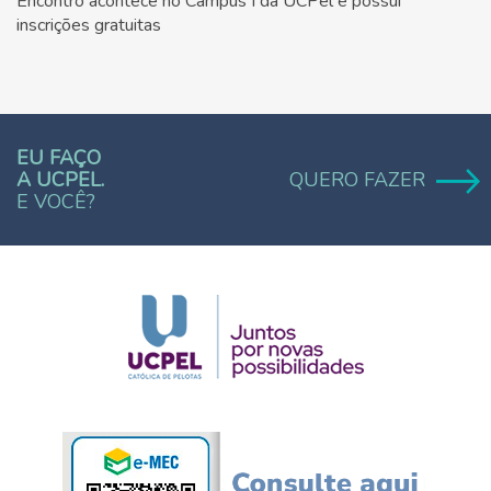
Encontro acontece no Campus I da UCPel e possui
inscrições gratuitas
EU FAÇO
A UCPEL.
QUERO FAZER
E VOCÊ?