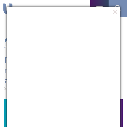
/
Notícias
/ Professora da UCPel ministra minicurso sobre
ações afirmativas
Professora da UCPel ministra
minicurso sobre ações
afirmativas
21.03.2018 | 11:20