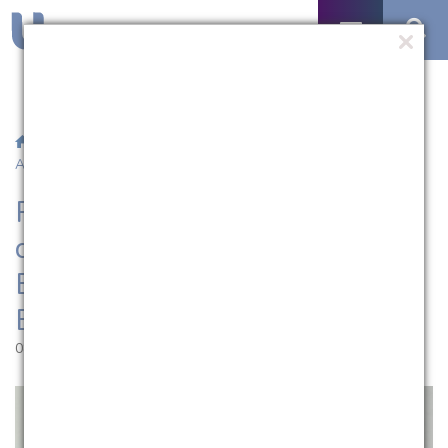
/
Notícias
/ Professora da UCPel assume a direção da
Associação Brasileira de Transtorno Bipolar
Professora da UCPel assume a
direção da Associação
Brasileira de Transtorno
Bipolar
08.08.2024 | 10:08