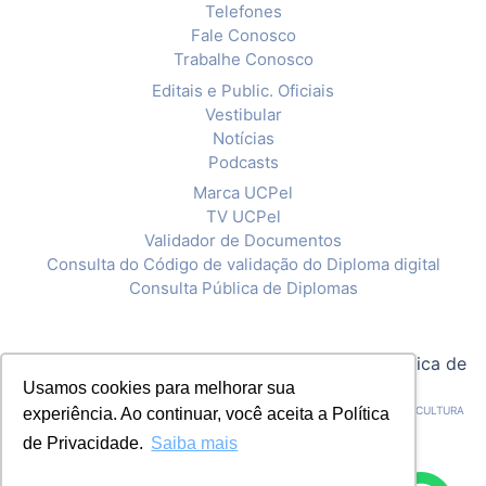
Telefones
Fale Conosco
Trabalhe Conosco
Editais e Public. Oficiais
Vestibular
Notícias
Podcasts
Marca UCPel
TV UCPel
Validador de Documentos
Consulta do Código de validação do Diploma digital
Consulta Pública de Diplomas
© 2020 Universidade Católica de Pelotas |
Política de
Usamos cookies para melhorar sua
Privacidade
CNPJ: 92.238.914/0001-03 - ASSOCIAÇÃO PELOTENSE DE ASSISTÊNCIA E CULTURA
experiência. Ao continuar, você aceita a Política
de Privacidade.
Saiba mais