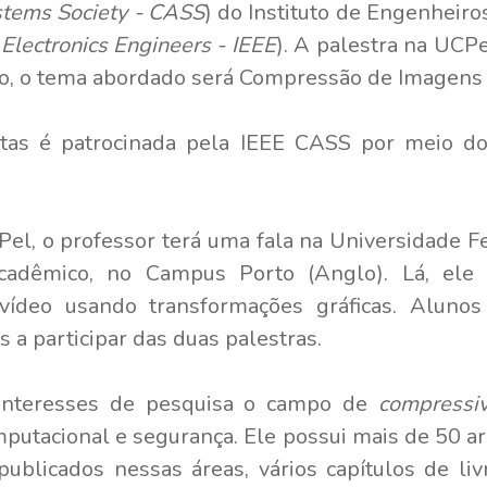
stems Society - CASS
) do Instituto de Engenheiros
d Electronics Engineers - IEEE
). A palestra na UCPe
ão, o tema abordado será Compressão de Imagens d
otas é patrocinada pela IEEE CASS por meio 
el, o professor terá uma fala na Universidade F
cadêmico, no Campus Porto (Anglo). Lá, ele 
ídeo usando transformações gráficas. Alunos
s a participar das duas palestras.
interesses de pesquisa o campo de
compressi
putacional e segurança. Ele possui mais de 50 a
publicados nessas áreas, vários capítulos de liv