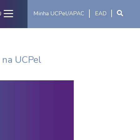
Minha UCPel/APAC
EAD
U
a na UCPel