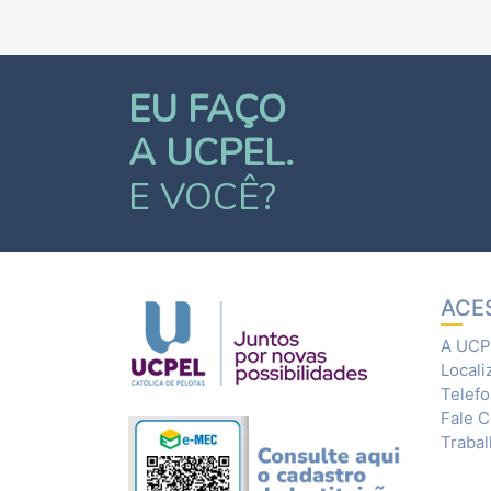
EU FAÇO
A UCPEL.
E VOCÊ?
ACE
A UCP
Locali
Telef
Fale 
Traba