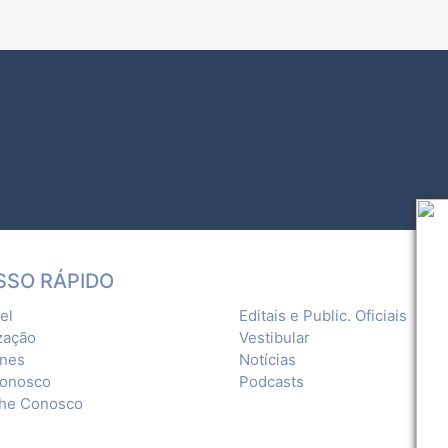
SSO RÁPIDO
el
Editais e Public. Oficiais
zação
Vestibular
ones
Notícias
Conosco
Podcasts
lhe Conosco