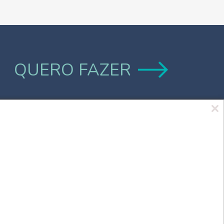
QUERO FAZER
Marca UCPel
TV UCPel
Validador de Documentos
Consulta do Código de validação do
Diploma digital
Consulta Pública de Diplomas