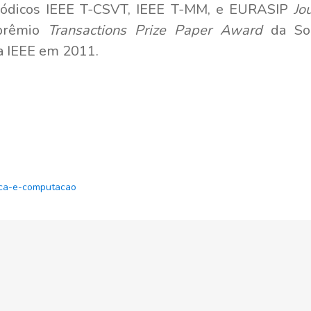
riódicos IEEE T-CSVT, IEEE T-MM, e EURASIP
Jo
 prêmio
Transactions Prize Paper Award
da Soc
a IEEE em 2011.
ica-e-computacao