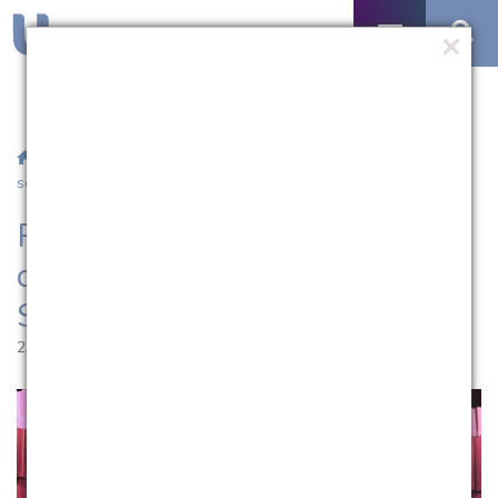
/
Notícias
/ Professor da UCPel participa de Fórum Gaúcho
sobre Soberania Alimentar
Professor da UCPel participa
de Fórum Gaúcho sobre
Soberania Alimentar
23.09.2024 | 10:32