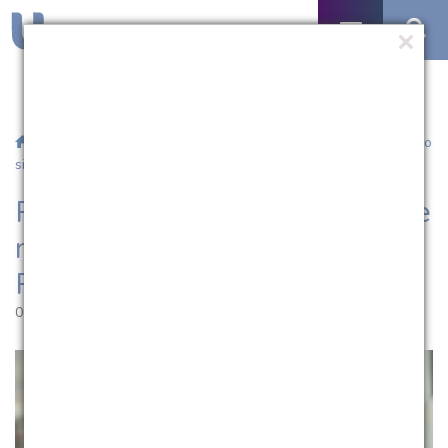
/
Notícias
/ Professor da UCPel é destaque no ranking 2023 do
site Research.com
Professor da UCPel é destaque
no ranking 2023 do site
Research.com
01.06.2023 | 17:49