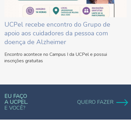
UCPel recebe encontro do Grupo de
apoio aos cuidadores da pessoa com
doença de Alzheimer
Encontro acontece no Campus I da UCPel e possui
inscrições gratuitas
EU FAÇO
A UCPEL.
QUERO FAZER
E VOCÊ?