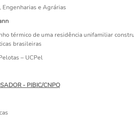
a, Engenharias e Agrárias
ann
ho térmico de uma residência unifamiliar const
icas brasileiras
 Pelotas – UCPel
ISADOR - PIBIC/CNPQ
cas