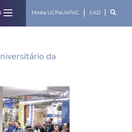
Minha UCPel/APAC
EAD
U
iversitário da