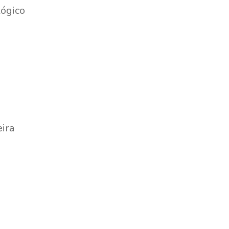
ógico
eira