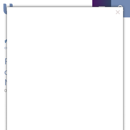
/
Notícias
/ PRAC/UCPel convoca cinco candidatos para o
curso de Medicina
PRAC/UCPel convoca cinco
candidatos para o curso de
Medicina
07.03.2022 | 09:28