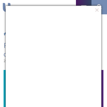
/
Notícias
/ PPGSC/UCPel convida para defesa de tese
PPGSC/UCPel convida para
defesa de tese
23.03.2018 | 17:37