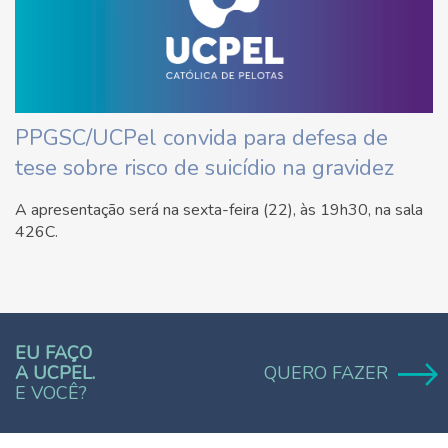
PPGSC/UCPel convida para defesa de
tese sobre risco de suicídio na gravidez
A apresentação será na sexta-feira (22), às 19h30, na sala
426C.
EU FAÇO
A UCPEL.
QUERO FAZER
E VOCÊ?