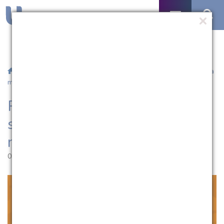
/
Notícias
/ PPGSC promove palestra sobre a saúde mental da
mulher
PPGSC promove palestra
sobre a saúde mental da
mulher
05.05.2022 | 10:42