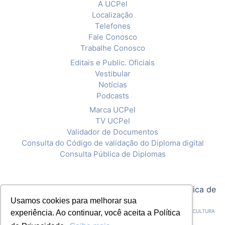
A UCPel
Localização
Telefones
Fale Conosco
Trabalhe Conosco
Editais e Public. Oficiais
Vestibular
Notícias
Podcasts
Marca UCPel
TV UCPel
Validador de Documentos
Consulta do Código de validação do Diploma digital
Consulta Pública de Diplomas
© 2020 Universidade Católica de Pelotas |
Política de
Privacidade
Usamos cookies para melhorar sua
CNPJ: 92.238.914/0001-03 - ASSOCIAÇÃO PELOTENSE DE ASSISTÊNCIA E CULTURA
experiência. Ao continuar, você aceita a Política