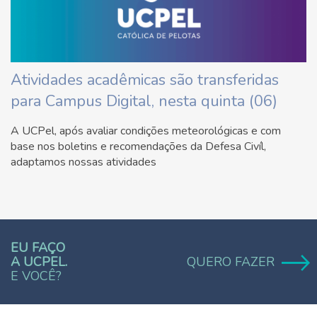
Atividades acadêmicas são transferidas
para Campus Digital, nesta quinta (06)
A UCPel, após avaliar condições meteorológicas e com
base nos boletins e recomendações da Defesa Civíl,
adaptamos nossas atividades
EU FAÇO
A UCPEL.
QUERO FAZER
E VOCÊ?