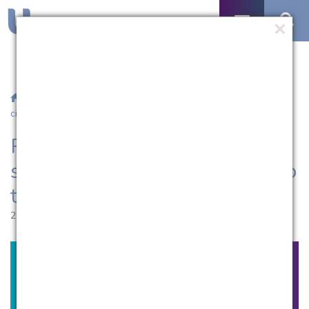
/
Notícias
/ PPGSC convida para defesa sobre resposta das
citocinas no transtorno depressivo
PPGSC convida para defesa
sobre resposta das citocinas no
transtorno depressivo
27.06.2019 | 15:59