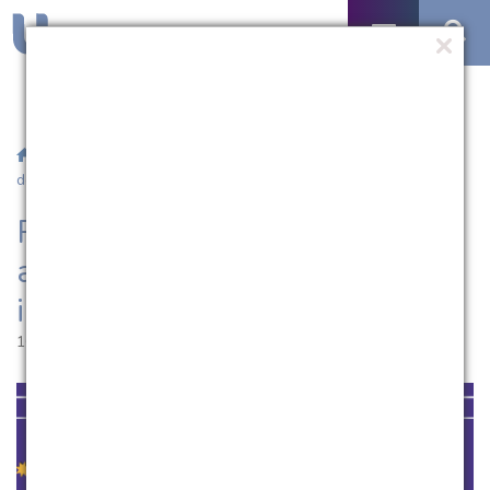
/
Notícias
/ Podcast do NAE deste mês aborda a dependência
de internet
Podcast do NAE deste mês
aborda a dependência de
internet
10.11.2023 | 09:45