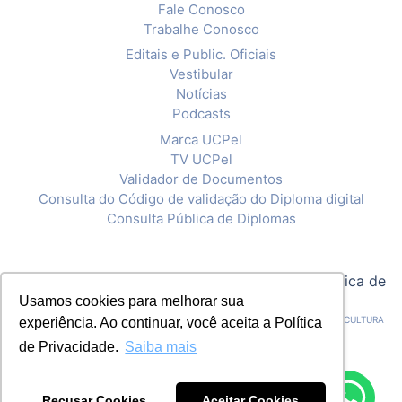
Fale Conosco
Trabalhe Conosco
Editais e Public. Oficiais
Vestibular
Notícias
Podcasts
Marca UCPel
TV UCPel
Validador de Documentos
Consulta do Código de validação do Diploma digital
Consulta Pública de Diplomas
© 2020 Universidade Católica de Pelotas |
Política de
Usamos cookies para melhorar sua
Privacidade
CNPJ: 92.238.914/0001-03 - ASSOCIAÇÃO PELOTENSE DE ASSISTÊNCIA E CULTURA
experiência. Ao continuar, você aceita a Política
de Privacidade.
Saiba mais
Recusar Cookies
Aceitar Cookies