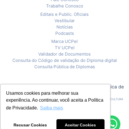
Trabalhe Conosco
Editais e Public. Oficiais
Vestibular
Notícias
Podcasts
Marca UCPel
TV UCPel
Validador de Documentos
Consulta do Código de validação do Diploma digital
Consulta Pública de Diplomas
© 2020 Universidade Católica de Pelotas |
Política de
Usamos cookies para melhorar sua
Privacidade
CNPJ: 92.238.914/0001-03 - ASSOCIAÇÃO PELOTENSE DE ASSISTÊNCIA E CULTURA
experiência. Ao continuar, você aceita a Política
de Privacidade.
Saiba mais
Recusar Cookies
Aceitar Cookies