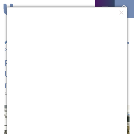
/
Notícias
/ Pesquisa de mestrado da UCPel desenvolve sensor
para monitoramento cardíaco
Pesquisa de mestrado da
UCPel desenvolve sensor para
monitoramento cardíaco
12.07.2016 | 10:51