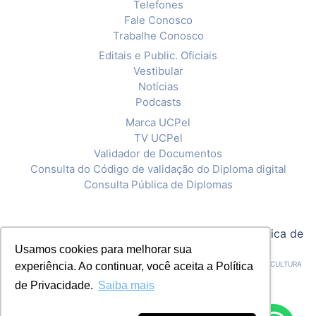
Telefones
Fale Conosco
Trabalhe Conosco
Editais e Public. Oficiais
Vestibular
Notícias
Podcasts
Marca UCPel
TV UCPel
Validador de Documentos
Consulta do Código de validação do Diploma digital
Consulta Pública de Diplomas
© 2020 Universidade Católica de Pelotas |
Política de
Usamos cookies para melhorar sua
Privacidade
CNPJ: 92.238.914/0001-03 - ASSOCIAÇÃO PELOTENSE DE ASSISTÊNCIA E CULTURA
experiência. Ao continuar, você aceita a Política
de Privacidade.
Saiba mais