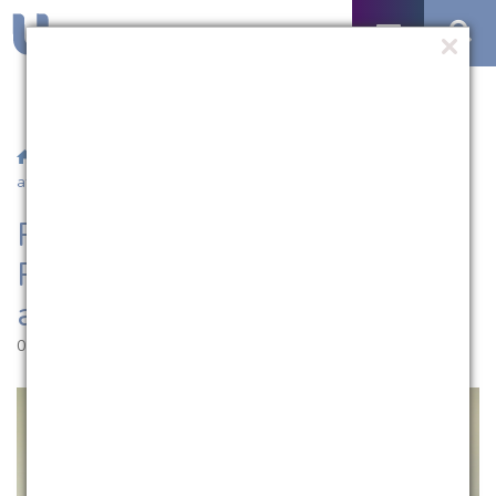
/
Notícias
/ Parceria entre Católica e Paulista F.C. oferece
atendimento para atletas
Parceria entre Católica e
Paulista F.C. oferece
atendimento para atletas
01.11.2022 | 17:19