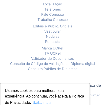
Localização
Telefones
Fale Conosco
Trabalhe Conosco
Editais e Public. Oficiais
Vestibular
Notícias
Podcasts
Marca UCPel
TV UCPel
Validador de Documentos
Consulta do Código de validação do Diploma digital
Consulta Pública de Diplomas
© 2020 Universidade Católica de Pelotas |
Política de
Privacidade
Usamos cookies para melhorar sua
CNPJ: 92.238.914/0001-03 - ASSOCIAÇÃO PELOTENSE DE ASSISTÊNCIA E CULTURA
experiência. Ao continuar, você aceita a Política
de Privacidade.
Saiba mais