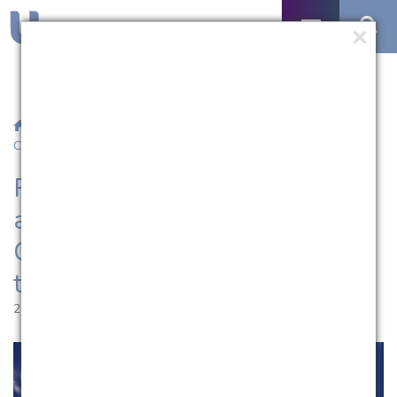
/
Notícias
/ Palestras aproximam acadêmicos das Ciências
Contábeis do mercado de trabalho
Palestras aproximam
acadêmicos das Ciências
Contábeis do mercado de
trabalho
27.03.2018 | 09:34