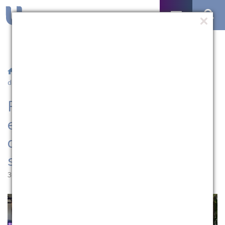
/
Notícias
/ Palestra sobre o ensino no enfrentamento das
desigualdades carimba o sucesso o Salão Universitário
Palestra sobre o ensino no
enfrentamento das
desigualdades carimba o
sucesso o Salão Universitário
30.08.2024 | 17:24