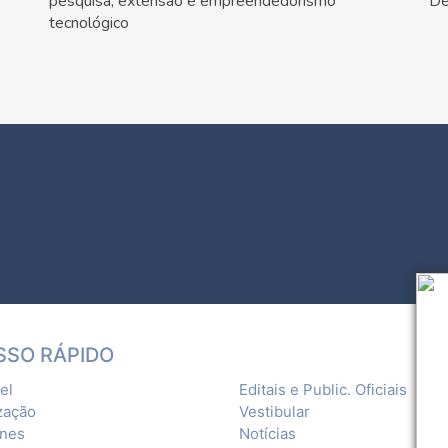
pesquisa, extensão e empreendedorismo
De
tecnológico
SSO RÁPIDO
el
Editais e Public. Oficiais
zação
Vestibular
ones
Notícias