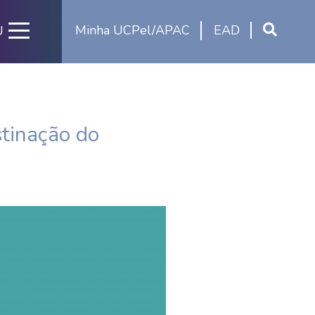
Minha UCPel/APAC
EAD
U
stinação do