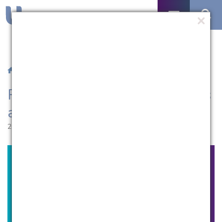
/
Notícias
/ Palestra de Ciências Contábeis aborda o eSocial
Palestra de Ciências Contábeis
aborda o eSocial
26.06.2015 | 19:29