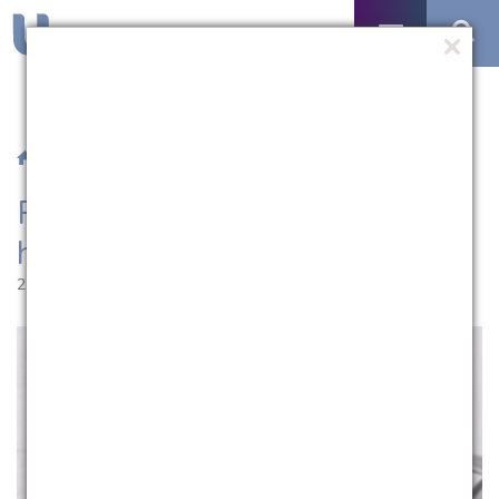
/
Notícias
/ PAIC realiza live “Psicanálise e hospitalidade”
PAIC realiza live “Psicanálise e
hospitalidade”
27.10.2021 | 11:15