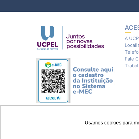
ACE
A UCP
Locali
Telef
Fale 
Traba
Usamos cookies para melh