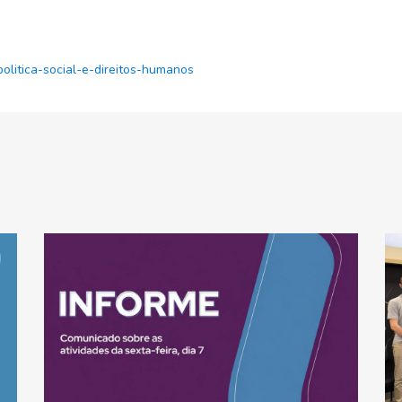
litica-social-e-direitos-humanos