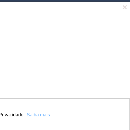
Marca UCPel
TV UCPel
Validador de Documentos
Consulta do Código de validação do
Diploma digital
Consulta Pública de Diplomas
Privacidade.
Saiba mais