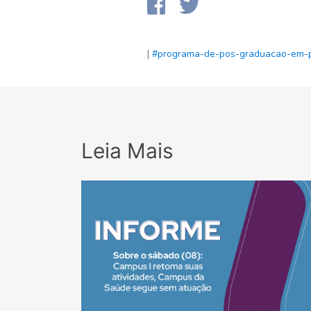
|
#programa-de-pos-graduacao-em-po
Leia Mais