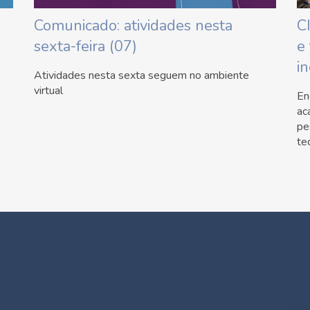
Comunicado: atividades nesta
C
sexta-feira (07)
e
i
Atividades nesta sexta seguem no ambiente
virtual
En
ac
pe
te