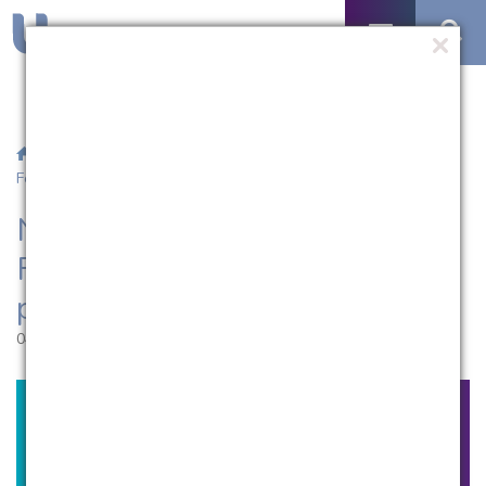
/
Notícias
/ Núcleo de Assessoramento Fiscal e Receita
Federal promovem palestra na UCPel
Núcleo de Assessoramento
Fiscal e Receita Federal
promovem palestra na UCPel
04.04.2013 | 16:43