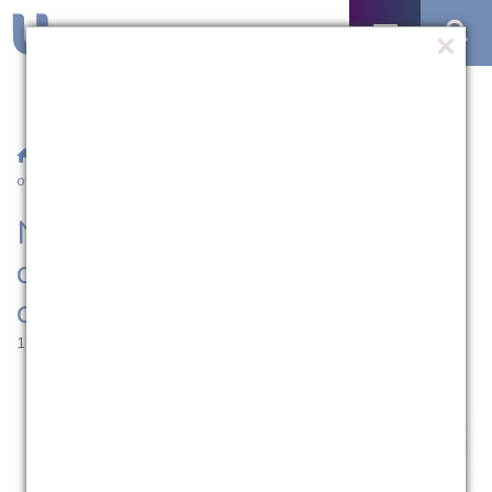
/
Notícias
/ Núcleo de Apoio ao Estudante da UCPel promove
oficina de oratória
Núcleo de Apoio ao Estudante
da UCPel promove oficina de
oratória
19.09.2025 | 15:41