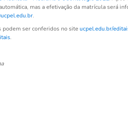
utomática, mas a efetivação da matrícula será i
ucpel.edu.br
.
 podem ser conferidos no site
ucpel.edu.br/editai
itais
.
na