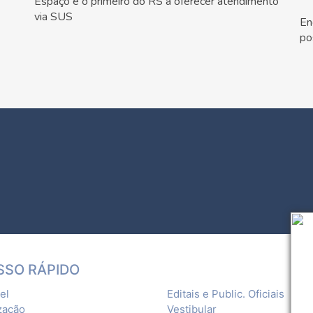
Espaço é o primeiro do RS a oferecer atendimento
via SUS
En
po
SSO RÁPIDO
el
Editais e Public. Oficiais
zação
Vestibular