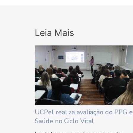
Leia Mais
UCPel realiza avaliação do PPG 
Saúde no Ciclo Vital