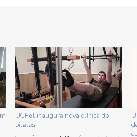
em
UCPel inaugura nova clínica de
U
pilates
d
c