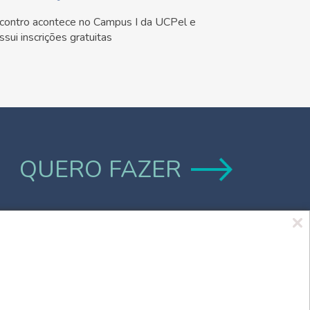
contro acontece no Campus I da UCPel e
ssui inscrições gratuitas
QUERO FAZER
Marca UCPel
TV UCPel