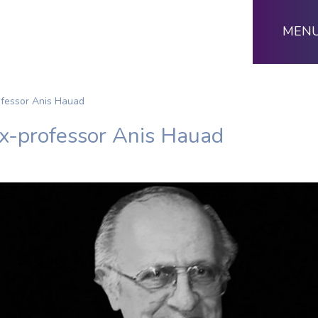
MEN
ofessor Anis Hauad
ex-professor Anis Hauad