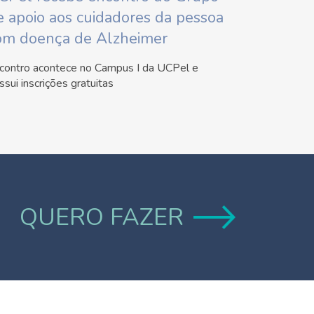
e apoio aos cuidadores da pessoa
om doença de Alzheimer
contro acontece no Campus I da UCPel e
ssui inscrições gratuitas
QUERO FAZER