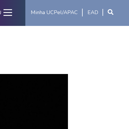
Minha UCPel/APAC
EAD
U