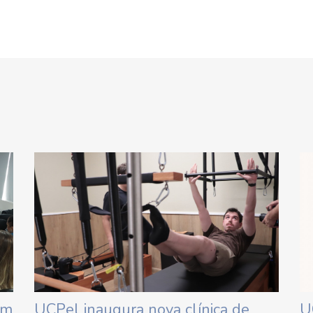
em
UCPel inaugura nova clínica de
U