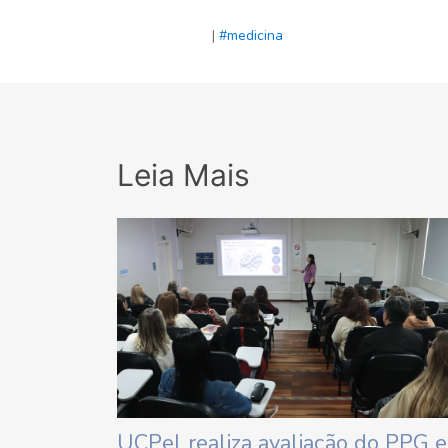
|
#medicina
Leia Mais
UCPel realiza avaliação do PPG 