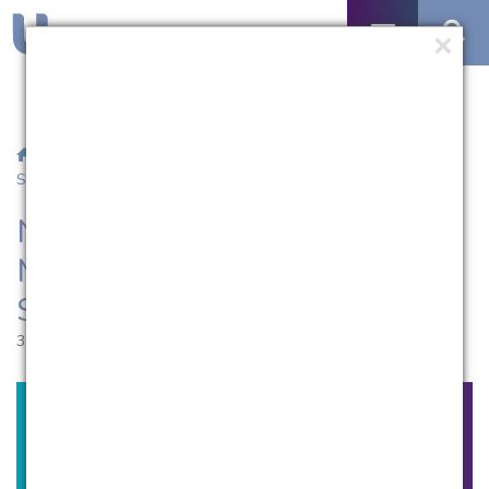
/
Notícias
/ Nota de pesar - egresso Marcelo Lautenschlager
Sanches
Nota de pesar - egresso
Marcelo Lautenschlager
Sanches
31.08.2020 | 17:32