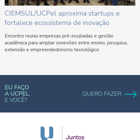
CIEMSUL/UCPel aproxima startups e
fortalece ecossistema de inovação
Encontro reuniu empresas pré-incubadas e gestão
acadêmica para ampliar conexões entre ensino, pesquisa,
extensão e empreendedorismo tecnológico
EU FAÇO
A UCPEL.
QUERO FAZER
E VOCÊ?