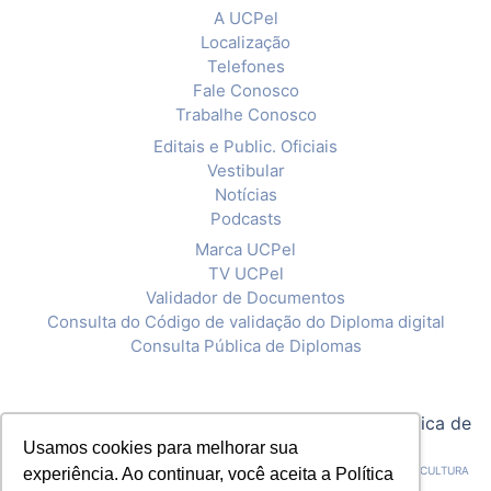
A UCPel
Localização
Telefones
Fale Conosco
Trabalhe Conosco
Editais e Public. Oficiais
Vestibular
Notícias
Podcasts
Marca UCPel
TV UCPel
Validador de Documentos
Consulta do Código de validação do Diploma digital
Consulta Pública de Diplomas
© 2020 Universidade Católica de Pelotas |
Política de
Privacidade
Usamos cookies para melhorar sua
CNPJ: 92.238.914/0001-03 - ASSOCIAÇÃO PELOTENSE DE ASSISTÊNCIA E CULTURA
experiência. Ao continuar, você aceita a Política