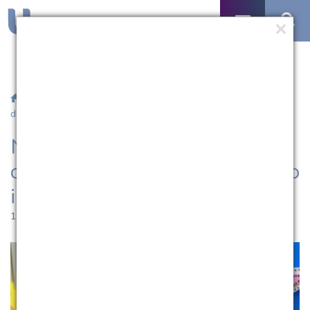
/
Notícias
/ NAF/UCPel fará live orientativa sobre destinação
do imposto de renda
NAF/UCPel fará live
orientativa sobre destinação do
imposto de renda
15.04.2021 | 13:40