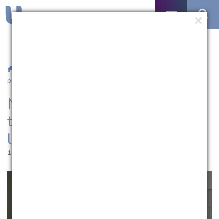
/
Notícias
/ NAF promove palestra sobre tributação de
profissionais liberais
NAF promove palestra sobre
tributação de profissionais
liberais
15.04.2014 | 08:47