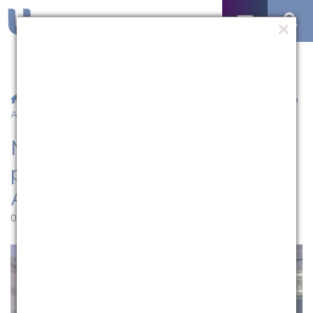
/
Notícias
/ Mestrandas da UCPel participaram de encontro na
Argentina
Mestrandas da UCPel
participaram de encontro na
Argentina
01.12.2024 | 11:43