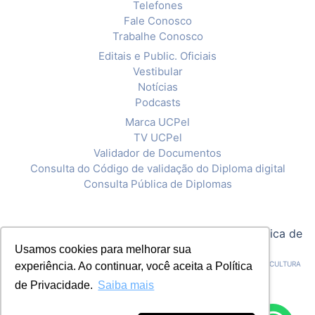
Telefones
Fale Conosco
Trabalhe Conosco
Editais e Public. Oficiais
Vestibular
Notícias
Podcasts
Marca UCPel
TV UCPel
Validador de Documentos
Consulta do Código de validação do Diploma digital
Consulta Pública de Diplomas
© 2020 Universidade Católica de Pelotas |
Política de
Privacidade
Usamos cookies para melhorar sua
CNPJ: 92.238.914/0001-03 - ASSOCIAÇÃO PELOTENSE DE ASSISTÊNCIA E CULTURA
experiência. Ao continuar, você aceita a Política
de Privacidade.
Saiba mais